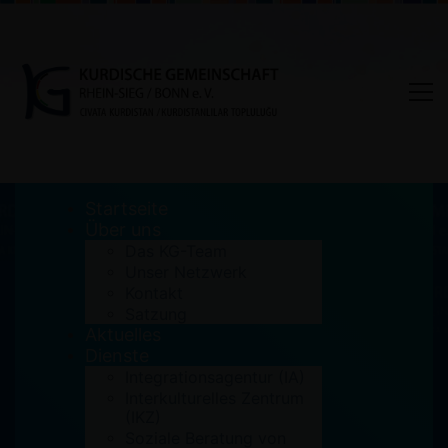
Startseite
Über uns
Das KG-Team
Unser Netzwerk
„Antisemitismus erkennen
Kontakt
Satzung
und bekämpfen“
Aktuelles
Dienste
Home
Aktuelles
Integrationsagentur (IA)
„Antisemitismus erkennen und bekämpfen“
Interkulturelles Zentrum
(IKZ)
Soziale Beratung von