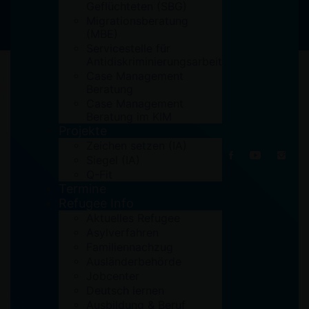
Geflüchteten (SBG)
Migrationsberatung
(MBE)
Servicestelle für
1. Oktober 2021
Antidiskriminierungsarbeit
Case Management
Beratung
Case Management
Beratung im KIM
Projekte
Zeichen setzen (IA)
Siegel (IA)
Q-Fit
Termine
Refugee Info
Aktuelles Refugee
Asylverfahren
Familiennachzug
Ausländerbehörde
Gestern fand im Rahmen der Interkulturellen Woche in
Jobcenter
Sankt Augustin der Workshop „Antisemitismus erkennen
Deutsch lernen
und bekämpfen“ statt.
Ausbildung & Beruf