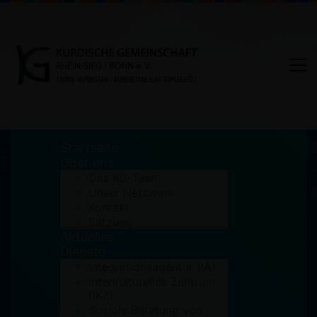
Startseite
Über uns
Das KG-Team
Unser Netzwerk
Author:
Abdul
Kontakt
Satzung
Aktuelles
Home
Abdul
Dienste
Integrationsagentur (IA)
Interkulturelles Zentrum
(IKZ)
Soziale Beratung von