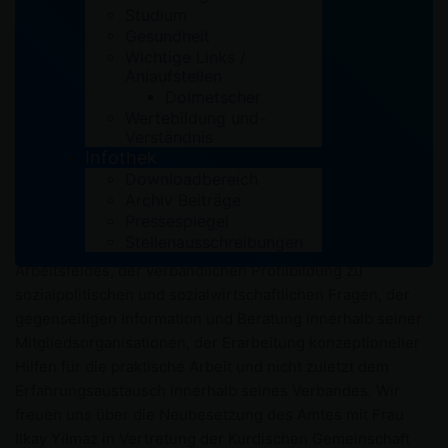
Neuwahl des Facharbeitskreises
Studium
Migration des Paritätischen
Gesundheit
Wichtige Links /
Anlaufstellen
Mit großer Freude wurde am 7. Oktober die Mitarbeiterin
Dolmetscher
der Kurdischen Gemeinschaft Rhein-Sieg/Bonn e.V. Frau
Wertebildung und-
Ilkay Yilmaz in den Sprecher*innenkreis des
Verständnis
Facharbeitkreises Migration des Paritätischen
Infothek
Wohlfahrtsverbandes NRW reingewählt. Der
Downloadbereich
Facharbeitskreis dient neben der allgemeinen
Archiv Beiträge
Pressespiegel
innerverbandlichen Willensbildung, zur fachlichen und
Stellenausschreibungen
fachpolitischen Zusammenarbeit innerhalb des
Arbeitsfeldes, der verbandlichen Profilbildung zu
sozialpolitischen und sozialwirtschaftlichen Fragen, der
gegenseitigen Information und Beratung innerhalb seiner
Mitgliedsorganisationen, der Erarbeitung konzeptioneller
Hilfen für die praktische Arbeit und nicht zuletzt dem
Erfahrungsaustausch innerhalb seines Verbandes. Wir
freuen uns über die Neubesetzung des Amtes mit Frau
Ilkay Yilmaz in Vertretung der Kurdischen Gemeinschaft