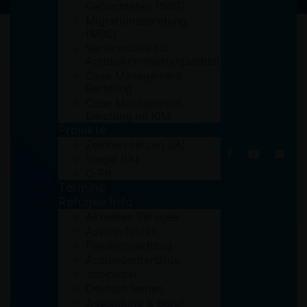
Geflüchteten (SBG)
Migrationsberatung
(MBE)
Servicestelle für
Antidiskriminierungsarbeit
Case Management
Beratung
Case Management
Beratung im KIM
Projekte
Zeichen setzen (IA)
Siegel (IA)
Q-Fit
Termine
Refugee Info
Aktuelles Refugee
Asylverfahren
Familiennachzug
Ausländerbehörde
Jobcenter
by
Abdul
Aktuelles
Deutsch lernen
Ausbildung & Beruf