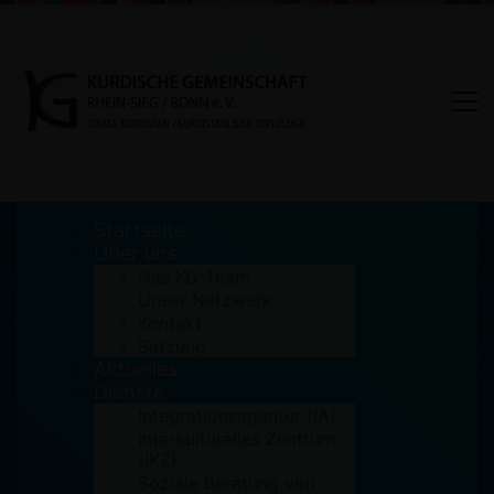
Startseite
Über uns
Das KG-Team
Unser Netzwerk
Das internationale Frühstück –
Kontakt
Satzung
Integration durch Dialog
Aktuelles
Dienste
Home
Aktuelles
Integrationsagentur (IA)
Das internationale Frühstück - Integration durch
Interkulturelles Zentrum
Dialog
(IKZ)
Soziale Beratung von