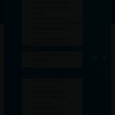
Geflüchteten (SBG)
Migrationsberatung
(MBE)
Servicestelle für
Antidiskriminierungsarbeit
Case Management
Beratung
Case Management
Beratung im KIM
Projekte
8. Mai 2017
Zeichen setzen (IA)
Siegel (IA)
Q-Fit
Termine
Refugee Info
Aktuelles Refugee
Asylverfahren
Familiennachzug
Ausländerbehörde
Jobcenter
Deutsch lernen
Ausbildung & Beruf