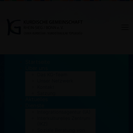
Startseite
Über uns
Das KG-Team
Unser Netzwerk
Die Muttersprache als Brücke
Kontakt
Satzung
zwischen Generationen und
Aktuelles
zu den eigenen Wurzeln
Dienste
Integrationsagentur (IA)
Interkulturelles Zentrum
Home
Archiv
(IKZ)
Die Muttersprache als Brücke zwischen
Soziale Beratung von
Generationen und zu den eigenen Wurzeln