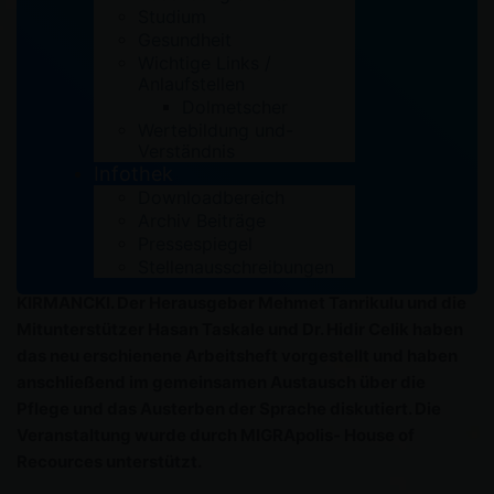
Studium
Gesundheit
Wichtige Links /
Anlaufstellen
Dolmetscher
Wertebildung und-
Verständnis
Infothek
Downloadbereich
Archiv Beiträge
Am Donnerstag den 15.11.2018 kamen zahlreiche
Pressespiegel
Besucher zur Vorstellung des Arbeitshefts „Ez kam a /
Stellenausschreibungen
wer bin ich“ zum Erlernen der kurdische Sprache ZAZAKI/
KIRMANCKI. Der Herausgeber Mehmet Tanrikulu und die
Mitunterstützer Hasan Taskale und Dr. Hidir Celik haben
das neu erschienene Arbeitsheft vorgestellt und haben
anschließend im gemeinsamen Austausch über die
Pflege und das Austerben der Sprache diskutiert. Die
Veranstaltung wurde durch MIGRApolis- House of
Recources unterstützt.