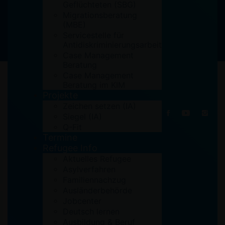
Geflüchteten (SBG)
Migrationsberatung
(MBE)
Servicestelle für
Antidiskriminierungsarbeit
Case Management
Beratung
Case Management
Beratung im KIM
Projekte
Zeichen setzen (IA)
Siegel (IA)
21. November 2018
Q-Fit
Termine
Refugee Info
Aktuelles Refugee
Asylverfahren
Familiennachzug
Ausländerbehörde
Jobcenter
Deutsch lernen
Ausbildung & Beruf