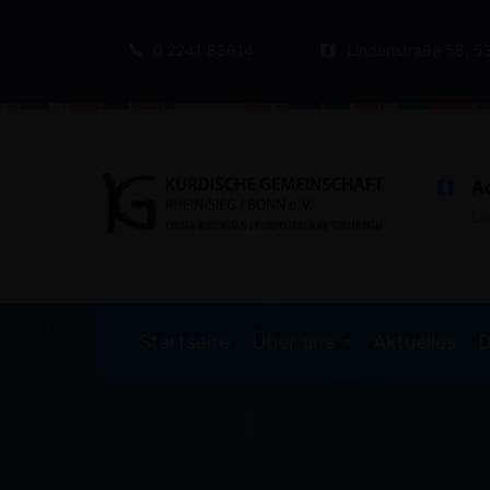
0 2241 83614
Lindenstraße 58, 5
A
Li
Startseite
Über uns
Aktuelles
D