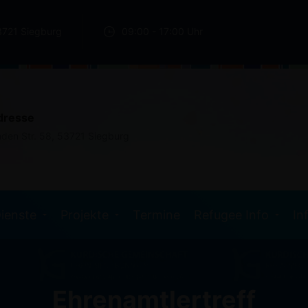
3721 Siegburg
09:00 - 17:00 Uhr
dresse
nden Str. 58, 53721 Siegburg
ienste
Projekte
Termine
Refugee Info
In
Ehrenamtlertreff