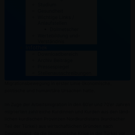
Studium
Gesundheit
Wichtige Links /
Anlaufstellen
Dolmetscher
Wertebildung und-
Verständnis
Infothek
Ein kurzer Einblick in die Kurdische Migration nach
Downloadbereich
Deutschland
Archiv Beiträge
Pressespiegel
Ein Blick in die Geschichte und Entwicklung der
Stellenausschreibungen
kurdischen Migration nach Deutschland zeigt, dass die
Migrationsbewegung in erster Linie ökonomische,
politische und humanitäre Ursachen hatte.
Im Zuge der Arbeitsmigration in den 60’er und 70’er Jahren
migrierten zahlreiche Kurdinnen und Kurden aus den länd-
lichen kurdischen Provinzen Nordkurdistans (kurdischer
Teil der Türkei) aus wirtschaftlichen Gründen nach
Deutschland, da die ökonomische Krise in der Türkei vor