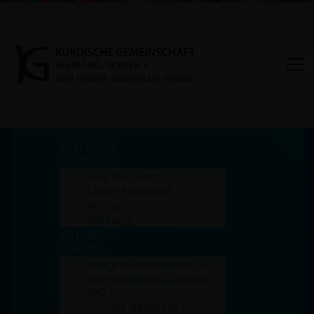
Startseite
Über uns
Das KG-Team
Unser Netzwerk
Ein kurzer Einblick in die
Kontakt
Satzung
Kurdische Migration nach
Aktuelles
Deutschland
Dienste
Integrationsagentur (IA)
Interkulturelles Zentrum
Home
Aktuelles
(IKZ)
Ein kurzer Einblick in die Kurdische Migration
Soziale Beratung von
nach Deutschland