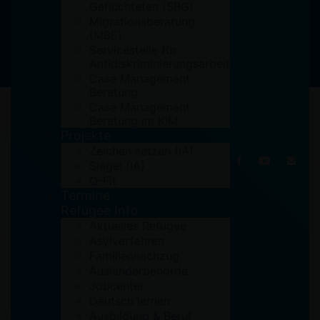
Geflüchteten (SBG)
Migrationsberatung
(MBE)
Servicestelle für
Antidiskriminierungsarbeit
Case Management
Beratung
Case Management
Beratung im KIM
Projekte
Zeichen setzen (IA)
Siegel (IA)
11. Juni 1989
Q-Fit
Termine
Refugee Info
Aktuelles Refugee
Asylverfahren
Familiennachzug
Ausländerbehörde
Jobcenter
Deutsch lernen
Ausbildung & Beruf