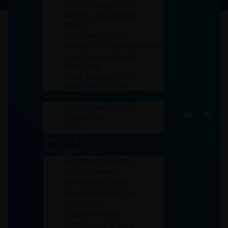
Geflüchteten (SBG)
Migrationsberatung
(MBE)
Servicestelle für
Antidiskriminierungsarbeit
Case Management
Beratung
28. Januar 2019
Case Management
Beratung im KIM
Projekte
Zeichen setzen (IA)
Siegel (IA)
Q-Fit
Termine
Refugee Info
Aktuelles Refugee
Asylverfahren
Familiennachzug
Ausländerbehörde
Jobcenter
Deutsch lernen
Ausbildung & Beruf