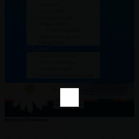
Studium
Gesundheit
Wichtige Links /
Anlaufstellen
Dolmetscher
Wertebildung und-
Verständnis
Infothek
Downloadbereich
Archiv Beiträge
Pressespiegel
Stellenausschreibungen
Herzliche Einladung