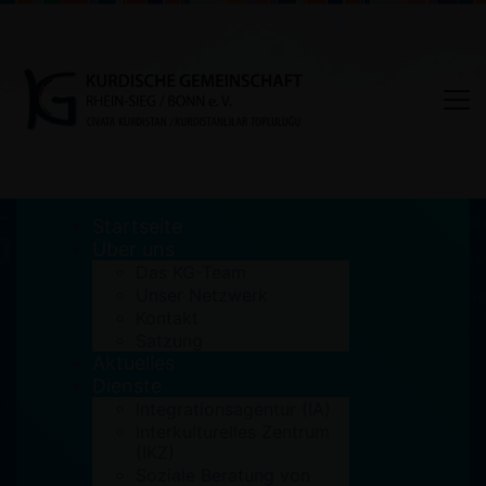
Startseite
Über uns
Das KG-Team
Unser Netzwerk
Einladung: Newroz 2019
Kontakt
Satzung
Aktuelles
Home
Archiv
Einladung: Newroz 2019
Dienste
Integrationsagentur (IA)
Interkulturelles Zentrum
(IKZ)
Soziale Beratung von