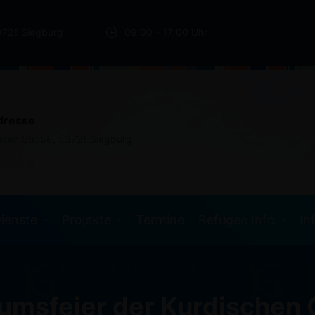
3721 Siegburg
09:00 - 17:00 Uhr
dresse
nden Str. 58, 53721 Siegburg
ienste
Projekte
Termine
Refugee Info
In
äumsfeier der Kurdischen