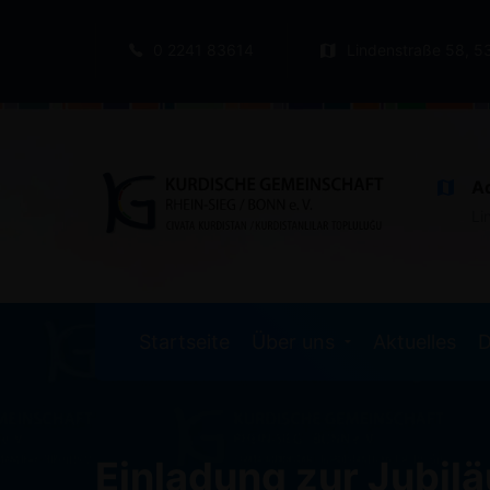
0 2241 83614
Lindenstraße 58, 5
A
Li
Startseite
Über uns
Aktuelles
D
Einladung zur Jubil