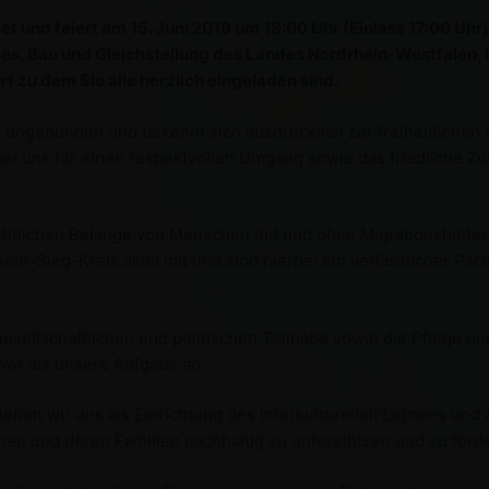
und feiert am 15. Juni 2019 um 18:00 Uhr (Einlass 17:00 Uhr) 
s, Bau und Gleichstellung des Landes Nordrhein-Westfalen, i
rf zu dem Sie alle herzlich eingeladen sind.
giös ungebunden und bekennt sich ausdrücklich zur freiheitlich
ei uns für einen respektvollen Umgang sowie das friedliche Z
echtlichen Belange von Menschen mit und ohne Migrationshintergr
ein-Sieg-Kreis aktiv mit und sind hierbei ein verlässlicher Part
esellschaftlichen und politischen Teilhabe sowie die Pflege und
ir als unsere Aufgabe an.
tehen wir uns als Einrichtung des interkulturellen Lernens und 
n und deren Familien nachhaltig zu unterstützen und zu förd