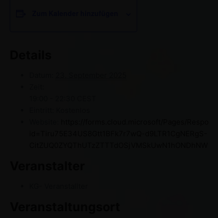
Zum Kalender hinzufügen
Details
Datum:
23. September 2025
Zeit:
19:00 - 22:30
CEST
Eintritt:
Kostenlos
Website:
https://forms.cloud.microsoft/Pages/Respon
id=Tiru75E34US8Gtt1BFk7r7wQ-d9LTR1CgNERgS-
CitZUQ0ZYQThUTzZTTTdOSjVMSkUwN1hONDhNWi4u
Veranstalter
KG- Veranstallter
Veranstaltungsort