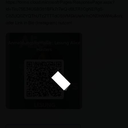
https://forms.cloud.microsoft/Pages/ResponsePage.aspx?
id=Tiru75E34US8Gtt1BFk7r7wQ-d9LTR1CgNERgS-
CitZUQ0ZYQThUTzZTTTdOSjVMSkUwN1hONDhNWi4u&origi
oder Link in Bio (Instagram) nutzen!