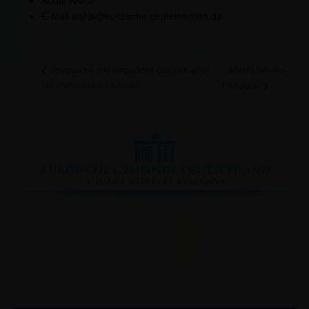
Abdul Aisha
E-Mail
aisha@kurdische.gemeinschaft.de
Internationales
Psychische und körperliche Gesundheit in
der ehrenamtlichen Arbeit
Frühstück
Facebook
YouTube
Instagram
Copyright © 2020
www.kurdische-gemeinschaft.de
Impressum
Datenschutzserklärung