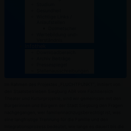
Studium
Gesundheit
Familie = Menschenrecht – auch für Geflüchtete
Wichtige Links /
Anlaufstellen
Dolmetscher
Eine gelungene Aktion des Arbeitskreises
Wertebildung und-
„Familiennachzug“ mit Vertreterinnen und Vertretern der
Verständnis
Caritas, Diakonie, Kurdischen Gemeinschaft, SKM und SKF
Infothek
auf dem Siegburger Marktplatz.
Downloadbereich
Wir konnten viele interessierte Bürgerinnen und Bürger
Archiv Beiträge
der Stadt Siegburg erreichen und zahlreiche gute
Pressespiegel
Stellenausschreibungen
Gespräche führen.
Im Rahmen des Projektes „FLUCHTPUNKT“, initiiert von
den Staatsbetrieben Siegburg AöR vom Fachbereich
Theater und Kulturprojekte, sind wir gemeinsam mit den
Bürgerinnen und Bürgern der Stadt Siegburg den Fragen
nachgegangen, wer familiennachzugsberechtigt ist, was
eine langfristige Trennung für die Familie und den
Integrationsprozess bedeutet, wie lange es dauert bis die