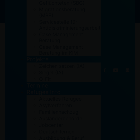
Geflüchteten (SBG)
Migrationsberatung
(MBE)
Servicestelle für
Antidiskriminierungsarbeit
Case Management
Beratung
Case Management
Beratung im KIM
13. September 2018
Projekte
Zeichen setzen (IA)
Siegel (IA)
Q-Fit
Termine
Refugee Info
Aktuelles Refugee
Asylverfahren
Familiennachzug
Ausländerbehörde
Jobcenter
Deutsch lernen
Ausbildung & Beruf