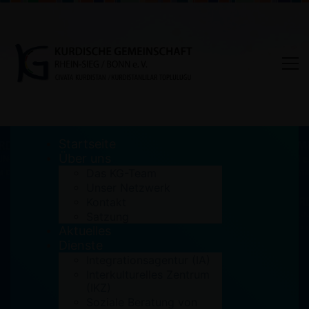
Startseite
Über uns
Das KG-Team
Unser Netzwerk
Familie = Menschenrecht –
Kontakt
Satzung
auch für Geflüchtete
Aktuelles
Dienste
Home
Aktuelles
Integrationsagentur (IA)
Familie = Menschenrecht - auch für Geflüchtete
Interkulturelles Zentrum
(IKZ)
Soziale Beratung von