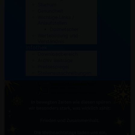
Studium
Gesundheit
Wichtige Links /
Anlaufstellen
Dolmetscher
Wertebildung und-
Verständnis
Infothek
Downloadbereich
Archiv Beiträge
Pressespiegel
Stellenausschreibungen