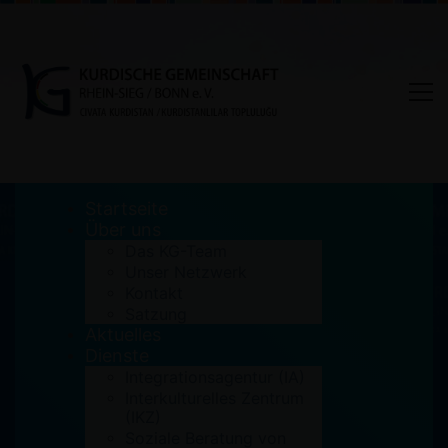
Startseite
Über uns
Das KG-Team
Unser Netzwerk
Frohe Weihnachten – Cejna
Kontakt
Satzung
we pîroz be
Aktuelles
Dienste
Home
Aktuelles
Integrationsagentur (IA)
Frohe Weihnachten - Cejna we pîroz be
Interkulturelles Zentrum
(IKZ)
Soziale Beratung von