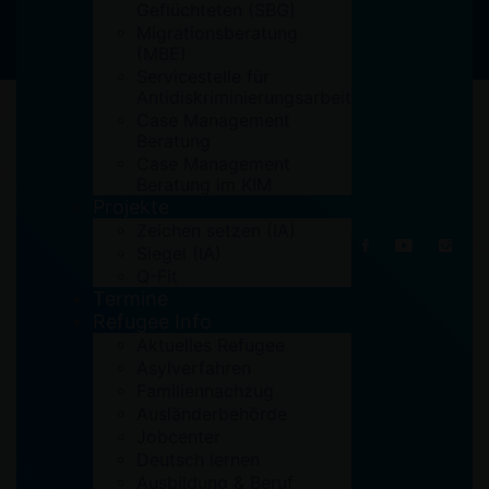
Geflüchteten (SBG)
Migrationsberatung
(MBE)
Servicestelle für
Antidiskriminierungsarbeit
Case Management
Beratung
Case Management
Beratung im KIM
20. Dezember 2024
Projekte
Zeichen setzen (IA)
Siegel (IA)
Q-Fit
Termine
Refugee Info
Aktuelles Refugee
Asylverfahren
Familiennachzug
Ausländerbehörde
Jobcenter
Deutsch lernen
Ausbildung & Beruf