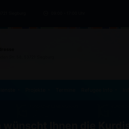
3721 Siegburg
09:00 - 17:00 Uhr
dresse
nden Str. 58, 53721 Siegburg
ienste
Projekte
Termine
Refugee Info
In
 wünscht Ihnen die Kurdi