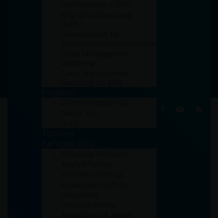
Geflüchteten (SBG)
Home
Archiv
Migrationsberatung
Informationsveranstaltung „Geld sparen im
(MBE)
Alltag/Haushalt“ für Menschen mit
Servicestelle für
Migrationshintergrund
Antidiskriminierungsarbeit
Case Management
Beratung
Case Management
Beratung im KIM
Projekte
Zeichen setzen (IA)
Siegel (IA)
Q-Fit
Termine
Refugee Info
22. Mai 2019
Aktuelles Refugee
Asylverfahren
Familiennachzug
Ausländerbehörde
Jobcenter
Deutsch lernen
Ausbildung & Beruf