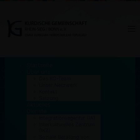
Startseite
Über uns
Das KG-Team
Unser Netzwerk
Informationsveranstaltung
Kontakt
Satzung
„Geld sparen im
Aktuelles
Alltag/Haushalt“ für
Dienste
Integrationsagentur (IA)
Menschen mit
Interkulturelles Zentrum
Migrationshintergrund
(IKZ)
Soziale Beratung von