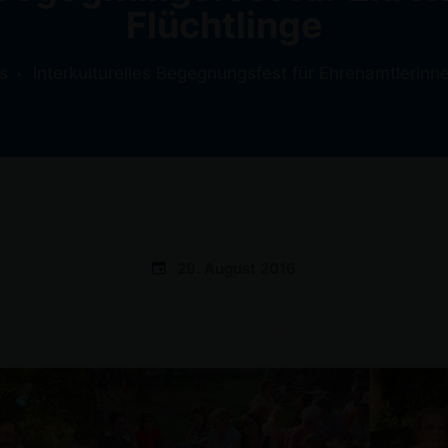
Flüchtlinge
s
Interkulturelles Begegnungsfest für EhrenamtlerInn
29. August 2016