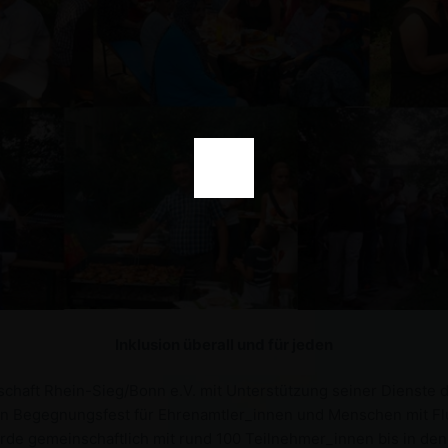
Inklusion überall und für jeden
chaft Rhein-Sieg/Bonn e.V. mit Unterstützung seiner Dienste de
ein Begegnungsfest für Ehrenamtler_innen und Menschen mit Fl
rde gemeinschaftlich mit rund 100 Teilnehmer_innen bis in den