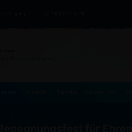
3721 Siegburg
09:00 - 17:00 Uhr
dresse
nden Str. 58, 53721 Siegburg
ienste
Projekte
Termine
Refugee Info
In
s Begegnungsfest für Ehre