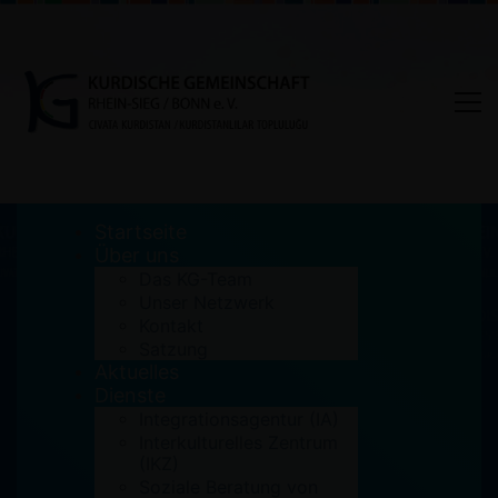
Startseite
Über uns
Das KG-Team
Unser Netzwerk
Internationaler
Kontakt
Satzung
Frauenkochtreff
Aktuelles
Dienste
Home
Archiv
Internationaler Frauenkochtreff
Integrationsagentur (IA)
Interkulturelles Zentrum
(IKZ)
Soziale Beratung von