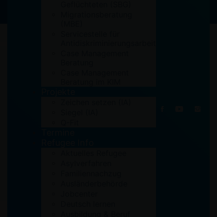
Geflüchteten (SBG)
Migrationsberatung
(MBE)
Servicestelle für
Antidiskriminierungsarbeit
Case Management
Beratung
Case Management
13. Februar 2019
Beratung im KIM
Projekte
Zeichen setzen (IA)
Siegel (IA)
Q-Fit
Termine
Refugee Info
Aktuelles Refugee
Asylverfahren
Familiennachzug
Ausländerbehörde
Jobcenter
Deutsch lernen
Ausbildung & Beruf