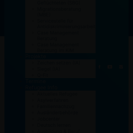
Geflüchteten (SBG)
Migrationsberatung
(MBE)
Servicestelle für
Antidiskriminierungsarbeit
Case Management
Beratung
17. Mai 2022
Case Management
Beratung im KIM
Projekte
Zeichen setzen (IA)
Siegel (IA)
Q-Fit
Termine
Refugee Info
Aktuelles Refugee
Asylverfahren
Familiennachzug
Ausländerbehörde
Jobcenter
Deutsch lernen
Ausbildung & Beruf