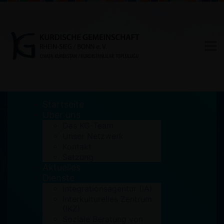
Startseite
Über uns
Das KG-Team
Unser Netzwerk
„Internationaler Tag gegen
Kontakt
Satzung
Homo,-Bi-, Inter- und
Aktuelles
Transphobie“
Dienste
Integrationsagentur (IA)
Interkulturelles Zentrum
Home
Aktuelles
(IKZ)
"Internationaler Tag gegen Homo,-Bi-, Inter- und
Soziale Beratung von
Transphobie"