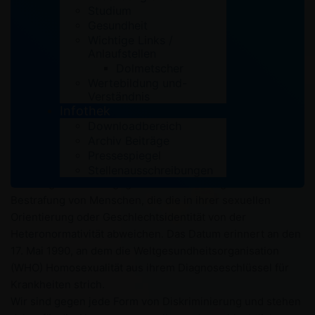
Studium
Gesundheit
Wichtige Links /
Anlaufstellen
Dolmetscher
Wertebildung und-
Verständnis
Infothek
Downloadbereich
Archiv Beiträge
Am 17. Mai, dem Internationalen Tag gegen Homo-, Bi-,
Pressespiegel
Inter- und Transphobie (IDAHOBIT) protestieren Menschen
Stellenausschreibungen
auf der ganzen Welt gegen Diskriminierung und
Bestrafung von Menschen, die die in ihrer sexuellen
Orientierung oder Geschlechtsidentität von der
Heteronormativität abweichen. Das Datum erinnert an den
17. Mai 1990, an dem die Weltgesundheitsorganisation
(WHO) Homosexualität aus ihrem Diagnoseschlüssel für
Krankheiten strich.
Wir sind gegen jede Form von Diskriminierung und stehen