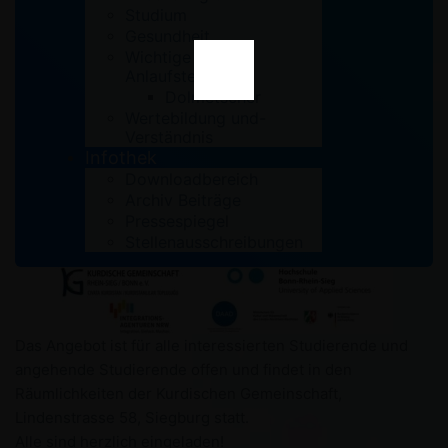
Studium
Gesundheit
Wichtige Links /
Anlaufstellen
Dolmetscher
Wertebildung und-
Verständnis
Infothek
Downloadbereich
Archiv Beiträge
Pressespiegel
Stellenausschreibungen
Das Angebot ist für alle interessierten Studierende und
angehende Studierende offen und findet in den
Räumlichkeiten der Kurdischen Gemeinschaft,
Lindenstrasse 58, Siegburg statt.
Alle sind herzlich eingeladen!