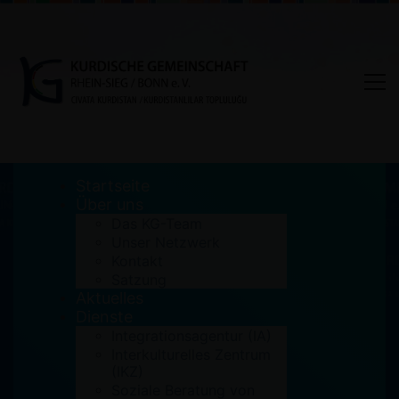
Startseite
Über uns
Das KG-Team
Unser Netzwerk
Internatonaler Abend in
Kontakt
Satzung
Siegburg
Aktuelles
Dienste
Home
Aktuelles
Integrationsagentur (IA)
Internatonaler Abend in Siegburg
Interkulturelles Zentrum
(IKZ)
Soziale Beratung von