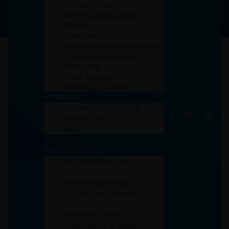
Geflüchteten (SBG)
Migrationsberatung
(MBE)
Servicestelle für
14. September 2022
Antidiskriminierungsarbeit
Case Management
Beratung
Case Management
Beratung im KIM
Projekte
Zeichen setzen (IA)
Siegel (IA)
Q-Fit
Termine
Refugee Info
Aktuelles Refugee
Asylverfahren
Familiennachzug
Ausländerbehörde
Jobcenter
Deutsch lernen
Ausbildung & Beruf