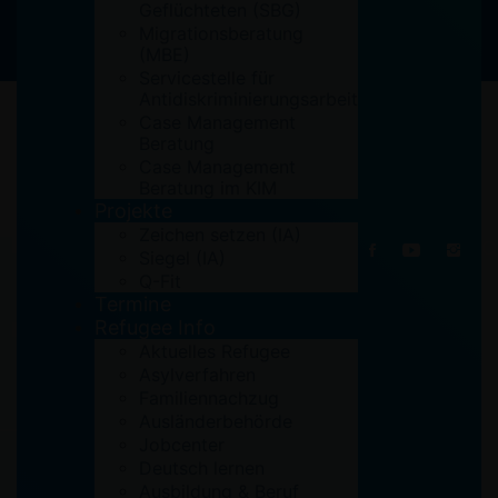
Geflüchteten (SBG)
Migrationsberatung
(MBE)
Servicestelle für
Antidiskriminierungsarbeit
Case Management
Beratung
Case Management
Beratung im KIM
27. März 2019
Projekte
Zeichen setzen (IA)
Siegel (IA)
Q-Fit
Termine
Refugee Info
Aktuelles Refugee
Asylverfahren
Familiennachzug
Ausländerbehörde
Jobcenter
Deutsch lernen
Ausbildung & Beruf