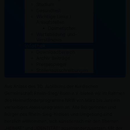
Studium
Macht mit! Heimat vielseitig durch Kunst hautnah
Gesundheit
erleben und mitgestalten!
Wichtige Links /
Anlaufstellen
Dolmetscher
die Kurdische Gemeinschaft Rhein-Sieg/ Bonn e.V. lädt
Wertebildung und-
zur Teilnahme an der Auftaktveranstaltung des Projekts
Verständnis
„Heimat, Identität und Vielfalt“ am kommenden Samstag,
Infothek
Downloadbereich
den 30.03.2019 um 15 Uhr, Ort: Kunstattelier der
Archiv Beiträge
Kurdischen Gemeinschaft Rhein-Sieg/Bonn e.V.
Pressespiegel
Lindentsrasse 58, 53721 Siegburg alle
Stellenausschreibungen
Kunstinteressierten herzlich ein.
Aus Anlass des 30. Jubiläums der Kurdischen
Gemeinschaft Rhein-Sieg/ Bonn e.V. bieten wir im Rahmen
des Heimatförderprogramms NRW von März bis Juni ein
vielseitiges Atelierprogramm an. Alle Bürgerinnen und
Bürger des Rhein-Sieg-Kreises und Umgebung sind
herzlich willkommen, sich künstlerisch mit den Themen
„HEIMAT“ und „IDENTITÄT“ auseinanderzusetzen. Mit der