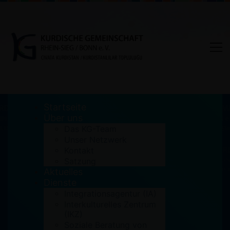
Startseite
Über uns
Das KG-Team
Unser Netzwerk
Kunstprojekt – Heimat,
Kontakt
Satzung
Identität, Vielfalt
Aktuelles
Dienste
Home
Archiv
Integrationsagentur (IA)
Kunstprojekt – Heimat, Identität, Vielfalt
Interkulturelles Zentrum
(IKZ)
Soziale Beratung von