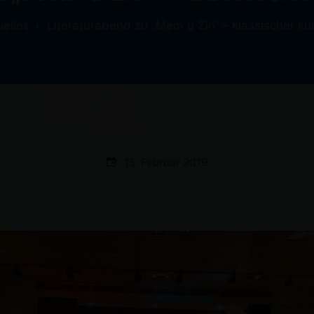
uelles
Literaturabend zu „Mem u Zîn“ – klassischer ku
15. Februar 2019