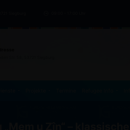
3721 Siegburg
09:00 - 17:00 Uhr
dresse
nden Str. 58, 53721 Siegburg
ienste
Projekte
Termine
Refugee Info
In
 „Mem u Zîn“ – klassisch