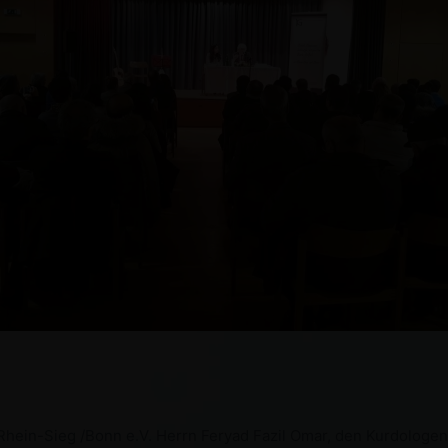
ein-Sieg /Bonn e.V. Herrn Feryad Fazil Omar, den Kurdologen am