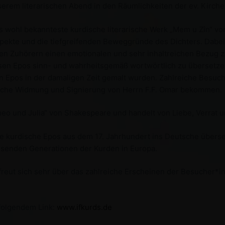
 unserem literarischen Abend in den Räumlichkeiten der ev. Kir
s wohl bekannteste kurdische literarische Werk „Mem u Zîn“ vo
spekte und die tiefgreifenden Beweggründe des Dichters. Dabei
 Zuhörern einen emotionalen und sehr inhaltreichen Bezug zu
sen Epos sinn- und wahrheitsgemäß wortwörtlich zu übersetze
en Epos in der damaligen Zeit gemalt wurden. Zahlreiche Besu
liche Widmung und Signierung von Herrn F.F. Omar bekommen.
meo und Julia“ von Shakespeare und handelt von Liebe, Verrat u
e kurdische Epos aus dem 17. Jahrhundert ins Deutsche überset
senden Generationen der Kurden in Europa.
 freut sich sehr über das zahlreiche Erscheinen der Besucher
 folgendem Link:
www.ifkurds.de