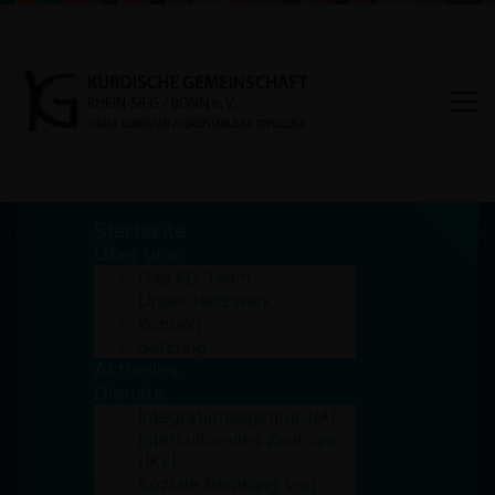
Startseite
Über uns
Das KG-Team
Unser Netzwerk
Saz/Tambur Kurs – Projekt
Kontakt
Satzung
Integration durch Musik
Aktuelles
Dienste
Home
Aktuelles
Integrationsagentur (IA)
Saz/Tambur Kurs - Projekt Integration durch
Interkulturelles Zentrum
Musik
(IKZ)
Soziale Beratung von