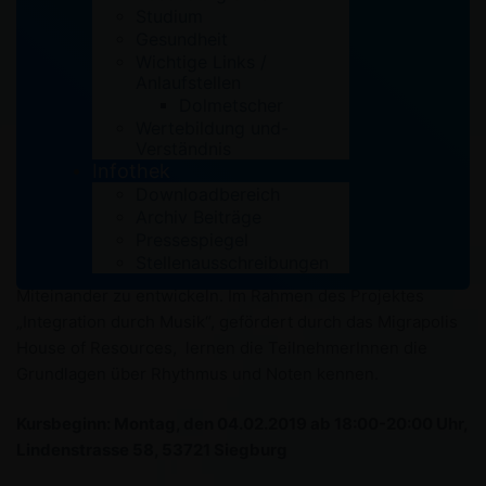
Studium
Gesundheit
Wichtige Links /
Anlaufstellen
Dolmetscher
Integration durch Musik
Wertebildung und-
Musik kann einen wichtigen Beitrag zur Integration leisten,
Verständnis
daher bietet das Musikprojekt „Integration durch Musik“
Infothek
der Kurdischen Gemeinschaft Rhein-Sieg/Bonn e.V.
Downloadbereich
Archiv Beiträge
Jugendlichen und jungen Erwachsenen mit und ohne
Pressespiegel
Fluchterfahrung die Möglichkeit sich persönlich durch
Stellenausschreibungen
Musik auszudrücken und ein besseres gemeinschaftliches
Miteinander zu entwickeln. Im Rahmen des Projektes
„Integration durch Musik“, gefördert durch das Migrapolis
House of Resources, lernen die TeilnehmerInnen die
Grundlagen über Rhythmus und Noten kennen.
Kursbeginn: Montag, den 04.02.2019 ab 18:00-20:00 Uhr,
Lindenstrasse 58, 53721 Siegburg