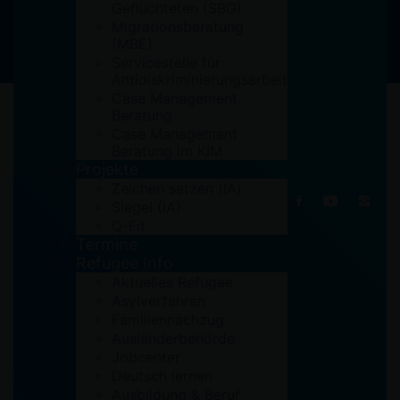
Geflüchteten (SBG)
Migrationsberatung
(MBE)
Servicestelle für
Antidiskriminierungsarbeit
Case Management
Beratung
Case Management
Beratung im KIM
Projekte
27. August 2018
Zeichen setzen (IA)
Siegel (IA)
Q-Fit
Termine
Refugee Info
Aktuelles Refugee
Asylverfahren
Familiennachzug
Ausländerbehörde
Jobcenter
Deutsch lernen
Ausbildung & Beruf