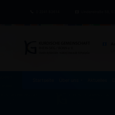
0 2241 83614
Lindenstraße 58, 5
A
Li
Startseite
Über uns
Aktuelles
D