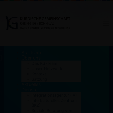
Startseite
Über uns
Das KG-Team
Unser Netzwerk
Tag: Ezidischer Rat
Kontakt
Satzung
Aktuelles
Home
Ezidischer Rat
Dienste
Integrationsagentur (IA)
Interkulturelles Zentrum
(IKZ)
Soziale Beratung von