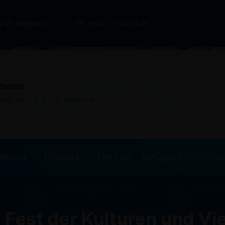
3721 Siegburg
09:00 - 17:00 Uhr
dresse
nden Str. 58, 53721 Siegburg
ienste
Projekte
Termine
Refugee Info
In
 Fest der Kulturen und Vie