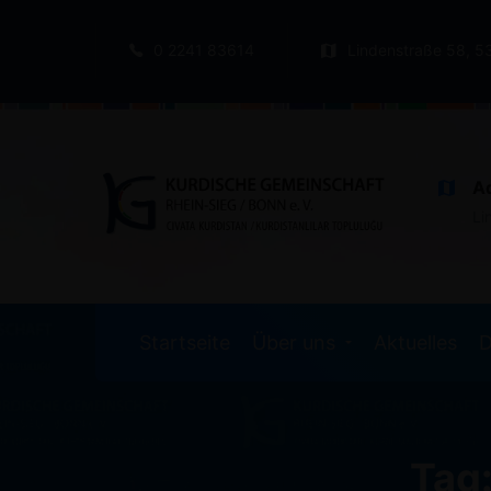
0 2241 83614
Lindenstraße 58, 5
A
Li
Startseite
Über uns
Aktuelles
D
Tag: