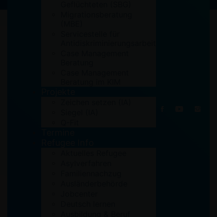
Geflüchteten (SBG)
Migrationsberatung
(MBE)
Servicestelle für
Antidiskriminierungsarbeit
Case Management
Beratung
Case Management
Beratung im KIM
Projekte
Zeichen setzen (IA)
Siegel (IA)
Q-Fit
Termine
Refugee Info
Aktuelles Refugee
Asylverfahren
Familiennachzug
Ausländerbehörde
by
Zelal
Aktuelles
,
IZ
,
SBF
Jobcenter
Deutsch lernen
Großes Interesse für Deutschkurse
Ausbildung & Beruf