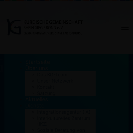
Startseite
Über uns
Das KG-Team
Unser Netzwerk
Tag: Förderung
Kontakt
Satzung
Aktuelles
Home
Förderung
Dienste
Integrationsagentur (IA)
Interkulturelles Zentrum
(IKZ)
Soziale Beratung von