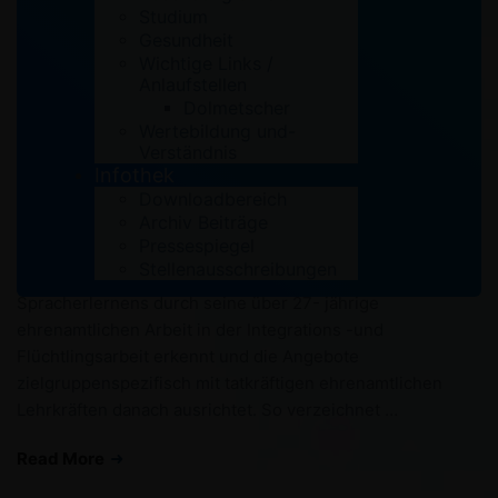
Studium
Ehrenamtliche Lehrkräfte für Sprachkurs gesucht Die
Gesundheit
Förderung der Deutschen Sprache ist mitunter eines der
Wichtige Links /
Anlaufstellen
wichtigsten Ziele für die neu zugewanderten Menschen,
Dolmetscher
da Sie in der Gesellschaft eine tragende Rolle einnimmt
Wertebildung und-
und einen wichtigen Beitrag für die Vorintegration
Verständnis
übernimmt. Genau dieser Aufgabe widmet sich die
Infothek
Kurdische Gemeinschaft Rhein-Sieg/Bonn e.V. schon seit
Downloadbereich
Archiv Beiträge
vielen Jahren. „[…] Die Sprache ist das Tor zur
Pressespiegel
„Vorintegration […]“, lautet die Devise des Vorsitzenden
Stellenausschreibungen
Musa Ataman, der die bedeutende Rolle des
Spracherlernens durch seine über 27- jährige
ehrenamtlichen Arbeit in der Integrations -und
Flüchtlingsarbeit erkennt und die Angebote
zielgruppenspezifisch mit tatkräftigen ehrenamtlichen
Lehrkräften danach ausrichtet. So verzeichnet …
Read More