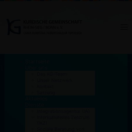
Startseite
Über uns
Das KG-Team
Unser Netzwerk
Tag: interkulturelle Woche
Kontakt
Satzung
Aktuelles
Home
interkulturelle Woche
Dienste
Integrationsagentur (IA)
Interkulturelles Zentrum
(IKZ)
Soziale Beratung von