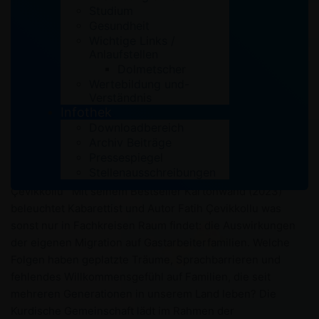
Studium
Gesundheit
Wichtige Links /
by
ADA RSK
Aktuelles
Anlaufstellen
Dolmetscher
Einladung zu Lesung & Gespräch:
Wertebildung und-
Verständnis
„Kartonwand“ von und mit Fatih
Infothek
Çevikkollu
Downloadbereich
Archiv Beiträge
Kurdische Gemeinschaft lädt ein zur Veranstaltung
Pressespiegel
Stellenausschreibungen
Lesung & Gespräch: „Kartonwand“ von und mit Fatih
Çevikkollu Mit seinem Bestseller Kartonwand (2023)
beleuchtet Kabarettist und Autor Fatih Çevikkollu was
sonst nur in Fachkreisen Raum findet: die Auswirkungen
der eigenen Migration auf Gastarbeiterfamilien. Welche
Folgen haben geplatzte Träume, Sprachbarrieren und
fehlendes Willkommensgefühl auf Familien, die seit
mehreren Generationen in unserem Land leben? Die
Kurdische Gemeinschaft lädt im Rahmen der