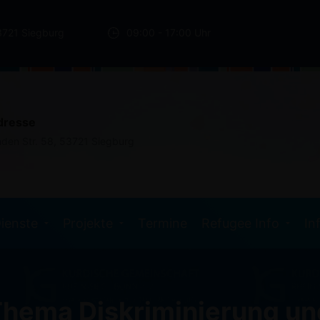
3721 Siegburg
09:00 - 17:00 Uhr
dresse
nden Str. 58, 53721 Siegburg
ienste
Projekte
Termine
Refugee Info
In
hema Diskriminierung un