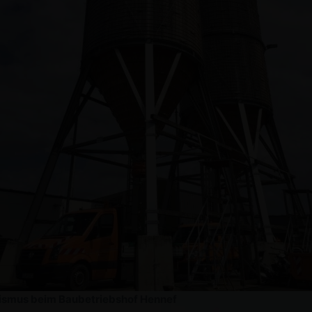
ismus beim Baubetriebshof Hennef