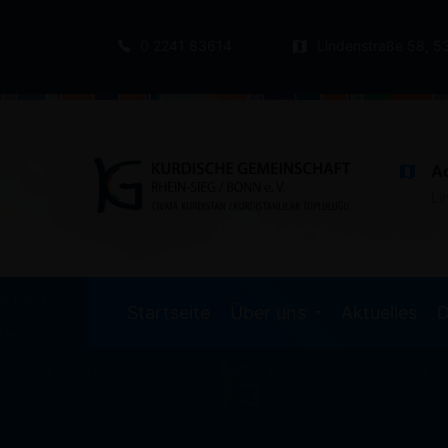
0 2241 83614
Lindenstraße 58, 5
A
Li
Startseite
Über uns
Aktuelles
D