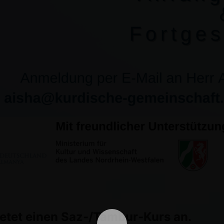
etet einen Saz-/Tambur-Kurs an.