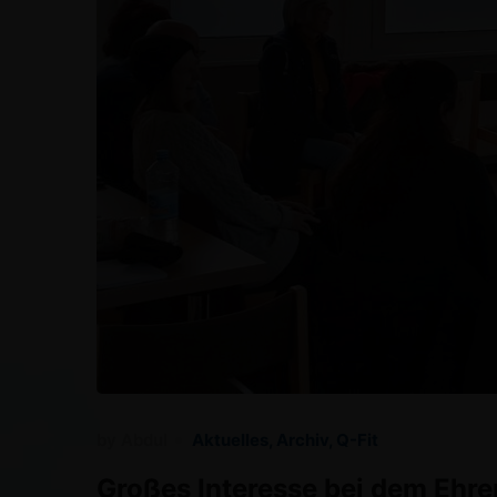
by
Abdul
Aktuelles
,
Archiv
,
Q-Fit
Großes Interesse bei dem Ehre