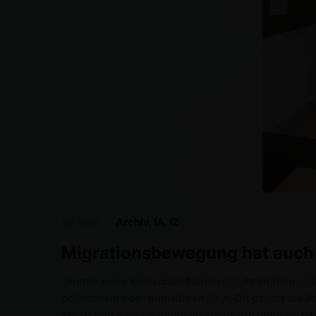
by
MBE
Archiv
,
IA
,
IZ
Migrationsbewegung hat auch 
Immer mehr Menschen fliehen aus ihren Heimatlä
politischem oder humaitären Asyl. Oft dauert di
Menschen einen Aufenthaltsstatus erhalten. So ha