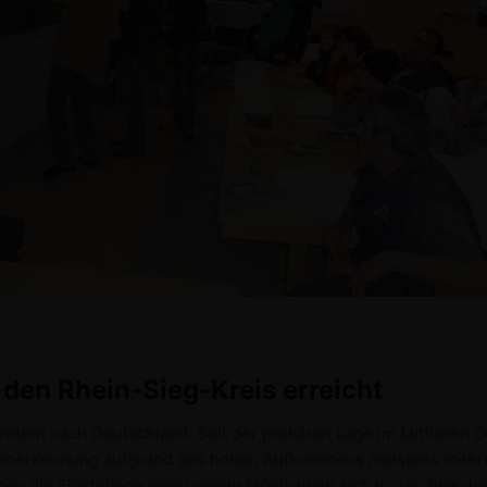
den Rhein-Sieg-Kreis erreicht
ndern nach Deutschland. Seit der prekären Lage im Mittleren
e Annerkennung aufgrund des hohen Aufkommens meistens mehr
ben die Flüchtlinge meist wenig Möglichkeit sich in der Zwisc