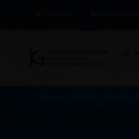
0 2241 83614
Lindenstraße 58, 5
A
Li
Startseite
Über uns
Aktuelles
D