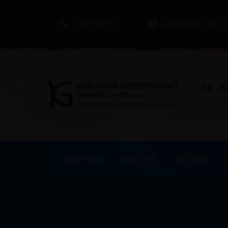
0 2241 83614
Lindenstraße 58, 5
A
Li
Startseite
Über uns
Aktuelles
D