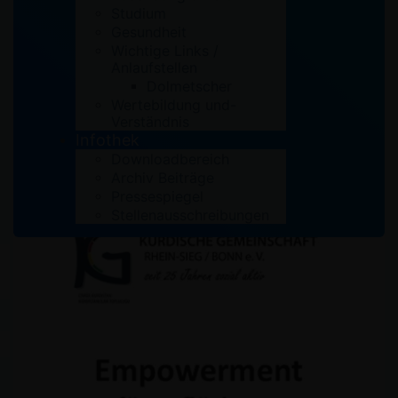
Frauen zum Austausch
Studium
Gesundheit
Frauentreff findet in den Räumlichkeiten der Kurdischen
Wichtige Links /
Gemeinschaft statt: Lindenstraße 58 , 53721 Siegburg …
Anlaufstellen
Dolmetscher
Read More
Wertebildung und-
Verständnis
Infothek
Downloadbereich
Archiv Beiträge
Pressespiegel
Stellenausschreibungen