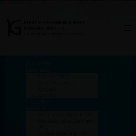
Startseite
Über uns
Das KG-Team
Unser Netzwerk
Tag: Frauen
Kontakt
Satzung
Aktuelles
Home
Frauen
Dienste
Integrationsagentur (IA)
Interkulturelles Zentrum
(IKZ)
Soziale Beratung von