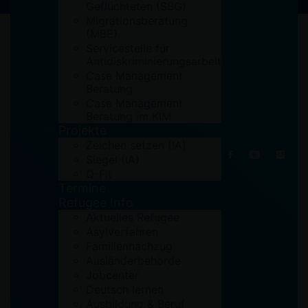
Geflüchteten (SBG)
Migrationsberatung
(MBE)
Servicestelle für
Antidiskriminierungsarbeit
Case Management
Beratung
Case Management
Beratung im KIM
Projekte
Zeichen setzen (IA)
Siegel (IA)
Q-Fit
Termine
Refugee Info
Aktuelles Refugee
Asylverfahren
Familiennachzug
Ausländerbehörde
Jobcenter
by
Abdul
Deutsch lernen
Ausbildung & Beruf