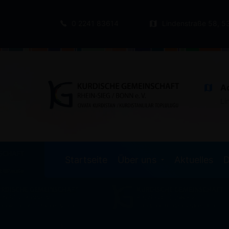
0 2241 83614
Lindenstraße 58, 5
A
Li
Startseite
Über uns
Aktuelles
D