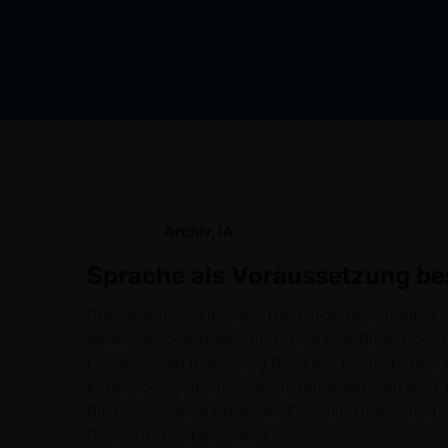
by
MBE
Archiv
,
IA
Sprache als Voraussetzung bes
Pressegespräch mit dem Neubürgerbeauftragten 
Neubürgerbeauftragte und ehemalige Bürgermeiste
Gemeinschaft Rhein/Sieg Bonn e.V. in Siegburg und
Kurdischen Gemeinschaft zurzeit angeboten wird. De
Bleiberecht als anerkannter Flüchtling haben und 
Dies betritt insbesondere …