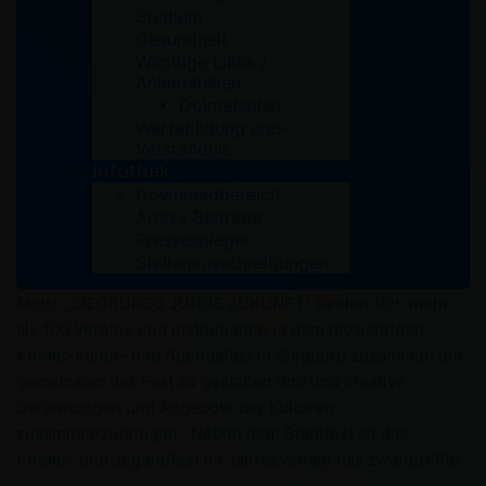
Studium
by
MBE
Archiv
,
IA
Gesundheit
Wichtige Links /
Siegburger Kinder- und Jugendfest
Anlaufstellen
Dolmetscher
Ein Fest mit den Kindern Mit der Unterstützung der
Wertebildung und-
Integrationsagentur der Kurdischen Gemeinschaft Rhein-
Verständnis
Infothek
Sieg-Kreis trat die Kindertanzgruppe der Gemeinschaft
Downloadbereich
bund in Mitten auf dem Siegburger Marktplatz auf. So
Archiv Beiträge
vielfältig und bund wie die Folkloristischen Kleider, so
Pressespiegel
vielfältig und bund waren die Darbietungen der Kinder und
Stellenausschreibungen
Jugendliche auf dem Siegburger Marktplatz. Unter dem
Motto „SIEGBURGS JUNGE ZUKUNFT“ fanden sich mehr
als 100 Vereine und Institutionen in dem diesjährigen
Kinder-Kultur- und Agendafest in Siegburg zusammen um
gemeinsam das Fest zu gestalten und und kreative
Darbietungen und Angebote der Kulturen
zusammenzubringen. Neben dem Stadtfest ist das
Kinder- und Jugendfest im Jahresverlauf das zweitgrößte
…