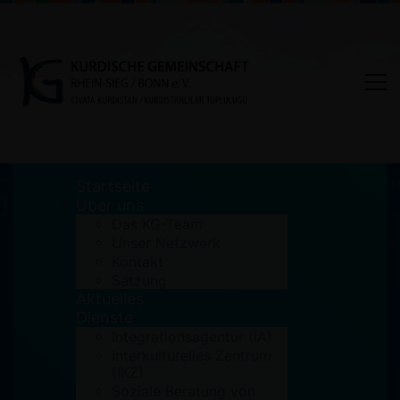
Startseite
Über uns
Das KG-Team
Unser Netzwerk
Tag: Kinder
Kontakt
Satzung
Aktuelles
Home
Kinder
Dienste
Integrationsagentur (IA)
Interkulturelles Zentrum
(IKZ)
Soziale Beratung von