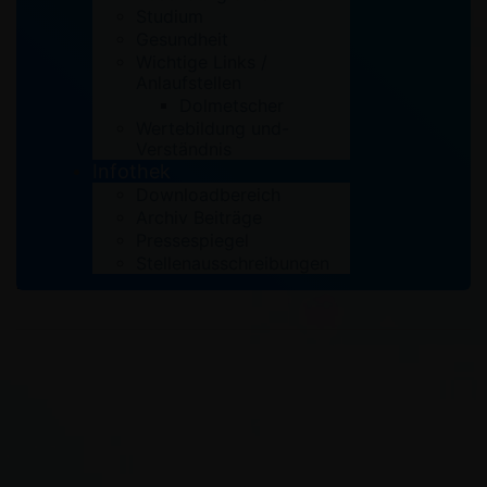
Studium
Gesundheit
by
Integrationsagentur
Aktuelles
,
IA
Wichtige Links /
Anlaufstellen
Die Kleiderstube weitet ihre
Dolmetscher
Wertebildung und-
Öffnungzeiten aus
Verständnis
Infothek
Die Kleiderstube der AWO Bonn/ Rhein-Sieg e.V. in
Downloadbereich
Kooperation mit der Kurdischen Gemeinschaft hat ihre
Archiv Beiträge
Öffnungzeiten ausgeweitet! …
Pressespiegel
Stellenausschreibungen
Read More