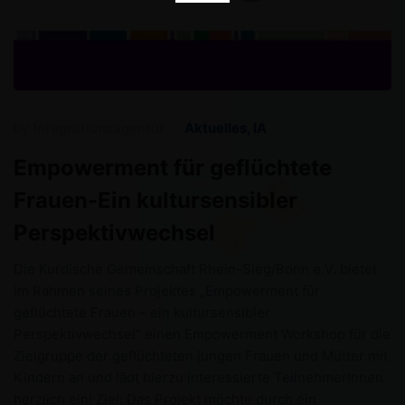
by
Integrationsagentur
Aktuelles
,
IA
Empowerment für geflüchtete
Frauen-Ein kultursensibler
Perspektivwechsel
Die Kurdische Gemeinschaft Rhein-Sieg/Bonn e.V. bietet
im Rahmen seines Projektes „Empowerment für
geflüchtete Frauen – ein kultursensibler
Perspektivwechsel“ einen Empowerment Workshop für die
Zielgruppe der geflüchteten jungen Frauen und Mütter mit
Kindern an und lädt hierzu interessierte TeilnehmerInnen
herzlich ein! Ziel: Das Projekt möchte durch ein