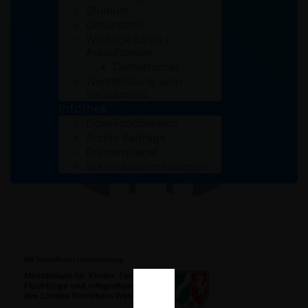
Studium
Gesundheit
Wichtige Links /
Anlaufstellen
Dolmetscher
Wertebildung und-
Verständnis
Infothek
Downloadbereich
Archiv Beiträge
Pressespiegel
Stellenausschreibungen