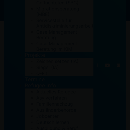
Geflüchteten (SBG)
Migrationsberatung
(MBE)
Servicestelle für
Antidiskriminierungsarbeit
Case Management
Beratung
Case Management
Beratung im KIM
Projekte
Zeichen setzen (IA)
Siegel (IA)
Q-Fit
Termine
Refugee Info
Aktuelles Refugee
Asylverfahren
Familiennachzug
Ausländerbehörde
Jobcenter
Deutsch lernen
Ausbildung & Beruf