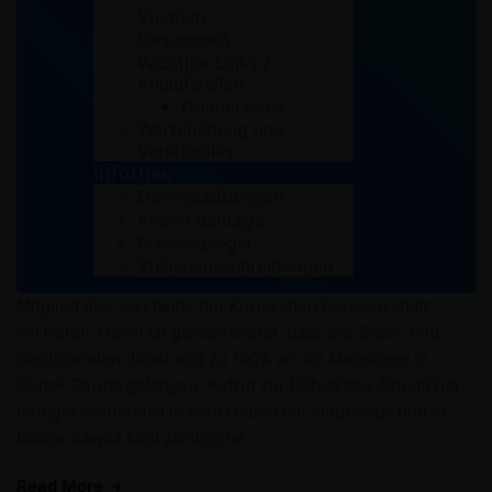
by
MBE
Aktuelles Refugee
,
Archiv
,
SBF
Studium
Gesundheit
Hilfe für Flüchtlinge im Nordirak
Wichtige Links /
Anlaufstellen
Hilfe für Flüchtlinge im Nordirak Bitte helfen Sie mit
Dolmetscher
Winterbekleidung und Geld für isolierende
Wertebildung und-
Schlafunterlagen für Kinder und Erwachsenen im
Verständnis
Infothek
Flüchtlingslager Duhok Zawita. Auch mit Unterstützung
Downloadbereich
lokaler Sozialverbände leisten die Grünhelme Deutschland
Archiv Beiträge
derzeit konkrete Hilfe im Flüchtlingslager Duhok Zawita,
Pressespiegel
ca. 100 km nördlich der Stadt Mossul, autonome Region
Stellenausschreibungen
Kurdistan (Nordirak).Vor Ort ist mit Jinda Ataman ein
Mitglied des Vorstands der Kurdischen Gemeinschaft
vertreten. Damit ist gewährleistet, dass alle Sach- und
Geldspenden direkt und zu 100% an die Menschen in
Duhok Zawita gelangen. Aufruf zur Hilfsaktion Aktuell hat
heftiger Schneefall in dem Gebiet hat eingesetzt und in
Duhok Zawita sind zahlreiche …
Read More