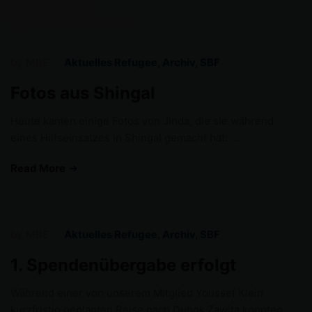
by
MBE
Aktuelles Refugee
,
Archiv
,
SBF
Fotos aus Shingal
Heute kamen einige Fotos von Jinda, die sie während
eines Hilfseinsatzes in Shingal gemacht hat: …
Read More
by
MBE
Aktuelles Refugee
,
Archiv
,
SBF
1. Spendenübergabe erfolgt
Während einer von unserem Mitglied Youssef Klein
kurzfristig geplanten Reise nach Duhok Zawita konnten