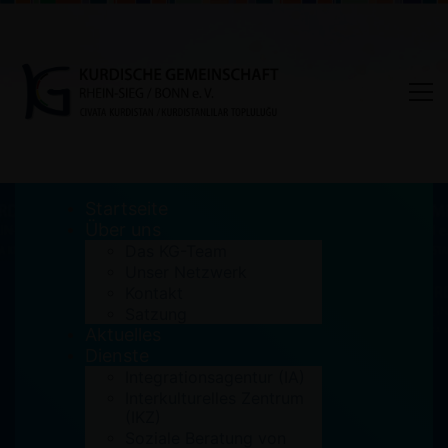
Startseite
Über uns
Das KG-Team
Unser Netzwerk
Tag: Kurdische Gemeinschaft
Kontakt
Satzung
Rhein-Sieg/Bonn e.V.
Aktuelles
Dienste
Home
Integrationsagentur (IA)
Kurdische Gemeinschaft Rhein-Sieg/Bonn e.V.
Interkulturelles Zentrum
(IKZ)
Soziale Beratung von