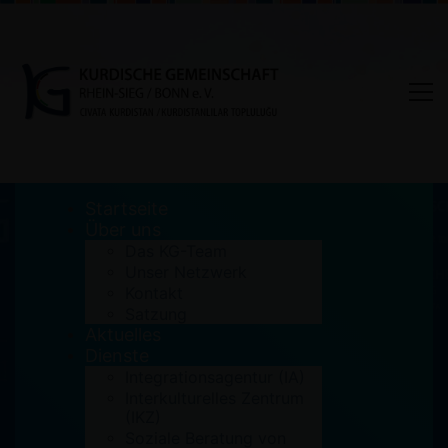
Startseite
Über uns
Das KG-Team
Unser Netzwerk
Tag: Migrationsdienste
Kontakt
Satzung
Aktuelles
Home
Migrationsdienste
Dienste
Integrationsagentur (IA)
Interkulturelles Zentrum
(IKZ)
Soziale Beratung von