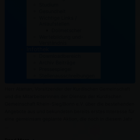
Studium
Migrantenorganisationen
Gesundheit
Wichtige Links /
Gelebte Integration Am 06. Oktober besuchte die
Anlaufstellen
Landsmannschaft der Deutschen aus Russland e.V. die
Dolmetscher
Kurdische Gemeinschaft und informierte sich über die
Wertebildung und-
Verständnis
derzeitigen Angebote und Integrationsprojekte. Erstmalig
Infothek
besuchten Frau Sawatzy, die Vorsitzende des Vereins der
Downloadbereich
Landsmannschaft der Deutschen aus Russland e.V.
Archiv Beiträge
gemeinsam mit Ihrer Kollegin die Räumlichkeiten der
Pressespiegel
Kurdischen Gemeinschaft Rhein-Sieg/Bonn e.V. auf der
Stellenausschreibungen
Zange in Siegburg. So tauschten sich Frau Sawatzy und
Herr Ataman, Vorsitzender der Kurdischen Gemeinschaft
und die Mitarbeiterinnen der Dienste der Kurdischen
Gemeinschaft Rhein-Sieg/Bonn e.V. über die bestehenden
Angebote aus und bekundeten bereits erstes Interesse für
eine gemeinsam geplante Aktion, die noch in diesem Jahr
…