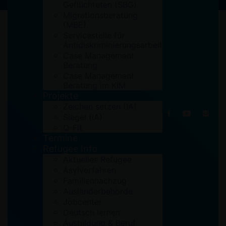
Geflüchteten (SBG)
Migrationsberatung
(MBE)
Servicestelle für
Antidiskriminierungsarbeit
Case Management
Beratung
Case Management
Beratung im KIM
Projekte
Zeichen setzen (IA)
Siegel (IA)
Q-Fit
Termine
Refugee Info
Aktuelles Refugee
Asylverfahren
Familiennachzug
Ausländerbehörde
by
Zelal
Aktuelles
,
IA
,
IZ
Jobcenter
Deutsch lernen
Austausch auf Ebene von
Ausbildung & Beruf