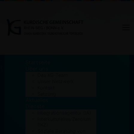
Startseite
Über uns
Das KG-Team
Unser Netzwerk
Tag: Newroz Feier
Kontakt
Satzung
Aktuelles
Home
Newroz Feier
Dienste
Integrationsagentur (IA)
Interkulturelles Zentrum
(IKZ)
Soziale Beratung von