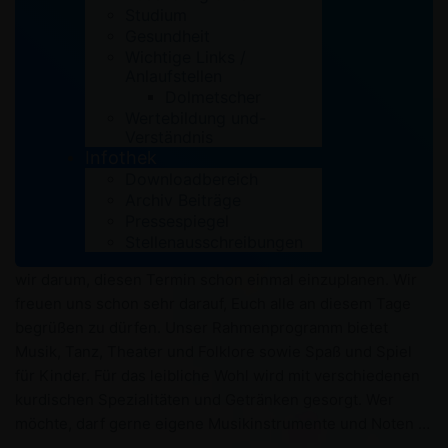
Studium
by
MBE
Archiv
,
IA
,
IZ
,
MBE
,
SBF
Gesundheit
Wichtige Links /
Newroz 2013/2014
Anlaufstellen
Dolmetscher
Die Kurdische Gemeinschaft Rhein-Sieg/Bonn e.V. wird am
Wertebildung und-
15. März 2014 in Troisdorf Friedrich-Wilhelms-Hütte sein
Verständnis
Infothek
diesjähriges Newroz-Fest feiern. Wir feiern in der
Downloadbereich
Mehrzweckhalle Helmholtzstraße in 53840 Troisdorf
Archiv Beiträge
Friedrich-Wilhelms-Hütte Beginn: 18.00 Uhr Einlaß ab
Pressespiegel
17.00 Uhr Alle interessierten Mitbürgerinnen und
Stellenausschreibungen
Mitbürger, unsere Familien, Freunde und Förderer bitten
wir darum, diesen Termin schon einmal einzuplanen. Wir
freuen uns schon sehr darauf, Euch alle an diesem Tage
begrüßen zu dürfen. Unser Rahmenprogramm bietet
Musik, Tanz, Theater und Folklore sowie Spaß und Spiel
für Kinder. Für das leibliche Wohl wird mit verschiedenen
kurdischen Spezialitäten und Getränken gesorgt. Wer
möchte, darf gerne eigene Musikinstrumente und Noten …