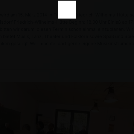
ird am 15. März 2014 in Troisdorf Friedrich-Wilhelms-Hütte sei
dorf Friedrich-Wilhelms-Hütte Beginn: 18.00 Uhr Einlaß ab 17.
bitten wir darum, diesen Termin schon einmal einzuplanen. Wir
tet Musik, Tanz, Theater und Folklore sowie Spaß und Spiel f
änken gesorgt. Wer möchte, darf gerne eigene Musikinstrumen