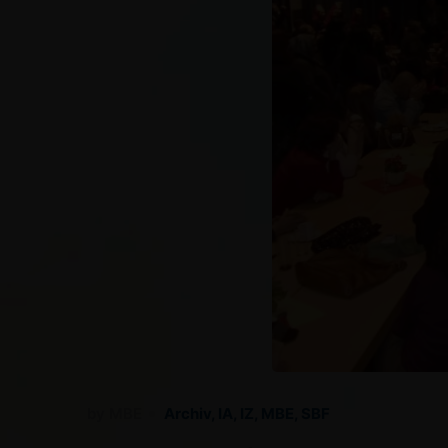
by
MBE
Archiv
,
IA
,
IZ
,
MBE
,
SBF