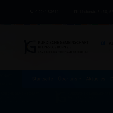
0 2241 83614
Lindenstraße 58, 5
A
Li
Startseite
Über uns
Aktuelles
D