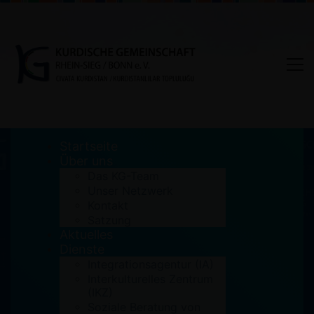
Startseite
Über uns
Das KG-Team
Unser Netzwerk
Tag: Andreas Krautscheid
Kontakt
Satzung
Aktuelles
Home
Andreas Krautscheid
Dienste
Integrationsagentur (IA)
Interkulturelles Zentrum
(IKZ)
Soziale Beratung von