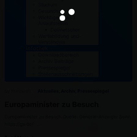
Studium
Gesundheit
Wichtige Links /
Anlaufstellen
Dolmetscher
Wertebildung und-
Verständnis
Infothek
Downloadbereich
Archiv Beiträge
Pressespiegel
Stellenausschreibungen
by
Kurdweb
Aktuelles
,
Archiv
,
Pressespiegel
Europaminister zu Besuch
Europaminister zu Besuch Quelle: General-Anzeiger Bonn
https://ga.de/ …