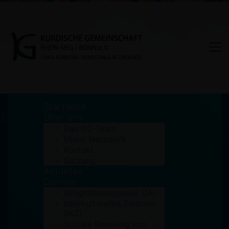
Startseite
Über uns
Das KG-Team
Unser Netzwerk
Author:
Kurdweb
Kontakt
Satzung
Aktuelles
Home
Kurdweb
Dienste
Integrationsagentur (IA)
Interkulturelles Zentrum
(IKZ)
Soziale Beratung von