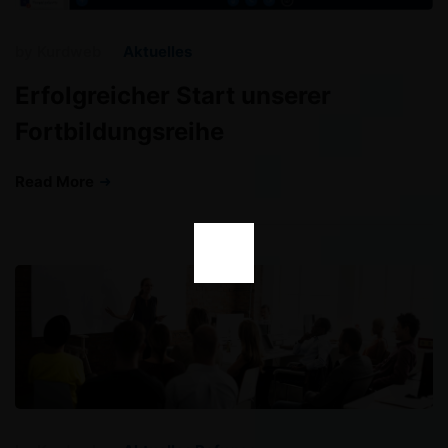
by
Kurdweb
Aktuelles
Erfolgreicher Start unserer
Fortbildungsreihe
Read More